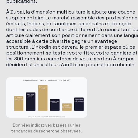
publications.
À Dubai, la dimension multiculturelle ajoute une couche
supplémentaire. Le marché rassemble des professionne
émiratis, indiens, britanniques, américains et français
dont les codes de confiance diffèrent. Un consultant qu
articule clairement son positionnement dans une langu
accessible à cette diversité gagne un avantage
structurel. LinkedIn est devenu le premier espace où ce
positionnement se teste : votre titre, votre bannière et
les 300 premiers caractères de votre section À propos
décident si un visiteur s'arrête ou poursuit son chemin.
Requêtes liées aux coachs et consultants à Dubai (indicatif)
Consultant
Dubai
Executive
coach
Business
Consultant
coach Dubai
indépendant
Leadership
coach
Coach
francophone
Source : Tendance indicative / Kosmos Agency 2026
Données indicatives basées sur les
tendances de recherche observées.