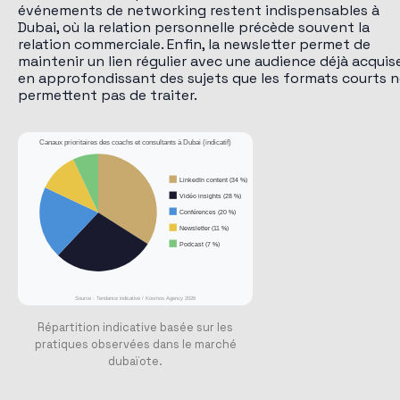
événements de networking restent indispensables à
Dubai, où la relation personnelle précède souvent la
relation commerciale. Enfin, la newsletter permet de
maintenir un lien régulier avec une audience déjà acquise
en approfondissant des sujets que les formats courts 
permettent pas de traiter.
Canaux prioritaires des coachs et consultants à Dubai (indicatif)
LinkedIn content (34 %)
Vidéo insights (28 %)
Conférences (20 %)
Newsletter (11 %)
Podcast (7 %)
Source : Tendance indicative / Kosmos Agency 2026
Répartition indicative basée sur les
pratiques observées dans le marché
dubaïote.