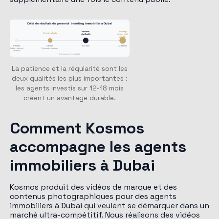
Délai de résultats du personal branding immobilier à Dubaï
Résultats
Avantage
Premiers leads
significatifs
concurrentiel
durable
0-3 mois
3-4 mois
6-12 mois
12-18 mois
Setup + premiers
Demandes entrantes
contenus
Estimation Kosmos 2026
La patience et la régularité sont les
deux qualités les plus importantes :
les agents investis sur 12-18 mois
créent un avantage durable.
Comment Kosmos
accompagne les agents
immobiliers à Dubai
Kosmos produit des vidéos de marque et des
contenus photographiques pour des agents
immobiliers à Dubai qui veulent se démarquer dans un
marché ultra-compétitif. Nous réalisons des vidéos