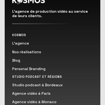
hôteliers et de résidences de prestige en
France : voici comment construire une
L'agence de production vidéo au service
stratégie de contenu réseaux sociaux qui
de leurs clients.
remplit vos chambres et qui reflète enfin
le niveau d'excellence que vous
proposez.
KOSMOS
L'agence
Nos réalisations
Blog
Personal Branding
STUDIO PODCAST ET RÉGIONS
Studio podcast à Bordeaux
Agence vidéo à Paris
Agence vidéo à Monaco