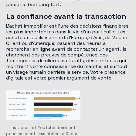
personal branding fort.
La confiance avant la transaction
L'achat immobilier est l'une des décisions financières
les plus importantes dans la vie d'un particulier. Les
acheteurs, qu'ils viennent d'Europe, d'Asie, du Moyen-
Orient ou d'Amérique, passent des heures à
rechercher en ligne avant de contacter un agent. Ils
cherchent des preuves de compétence, des
témoignages de clients satisfaits, des contenus qui
montrent votre connaissance du marché, et surtout
un visage humain derrière le service. Votre présence
digitale est votre premier argument de vente.
Efficacité des plateformes pour agents immobiliers à Dubaï
Instagram (visibilité biens)
95 %
YouTube (visites + SEO)
88 %
LinkedIn (crédibilité B2B)
85 %
TikTok (audience jeune)
65 %
Estimation Kosmos 2026
Instagram et YouTube dominent
pour les agents immobiliers à Dubaï -